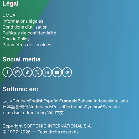
Légal
DMCA
Informations légales
Conditions d’utilisation
Politique de confidentialité
Cookie Policy
Paramètres des cookies
Social media
Softonic en:
عربي
Deutsch
English
Español
Français
Bahasa Indonesia
Italiano
日本語
한국어
Nederlands
Polski
Português
Русский
Svenska
ภาษาไทย
Türkçe
Tiếng Việt
中文
Copyright SOFTONIC INTERNATIONAL S.A.
© 1997–2026 — Tous droits réservés