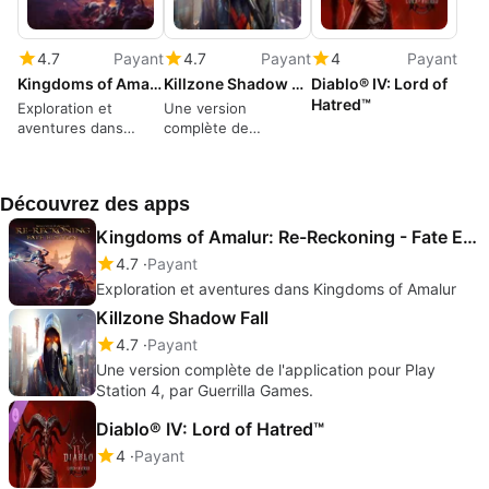
4.7
Payant
4.7
Payant
4
Payant
Kingdoms of Amalur: Re-Reckoning - Fate Edition
Killzone Shadow Fall
Diablo® IV: Lord of
Hatred™
Exploration et
Une version
aventures dans
complète de
Kingdoms of Amalur
l'application pour
Play Station 4, par
Guerrilla Games.
Découvrez des apps
Kingdoms of Amalur: Re-Reckoning - Fate Edition
4.7
Payant
Exploration et aventures dans Kingdoms of Amalur
Killzone Shadow Fall
4.7
Payant
Une version complète de l'application pour Play
Station 4, par Guerrilla Games.
Diablo® IV: Lord of Hatred™
4
Payant